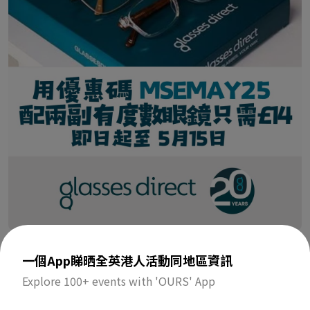
配有度數眼鏡 £14 兩副包送貨
一個App睇晒全英港人活動同地區資訊
即日起至 5月15日，用優惠碼 MSEMAY25 可購買兩副眼鏡配埋
Explore 100+ events with 'OURS' App
度數只需 £14 (原價£49一副)，另免運費及鏡片升級套裝半價優
惠，留意需選用 Glasses Direct
https://bit.ly/glassdirect
現