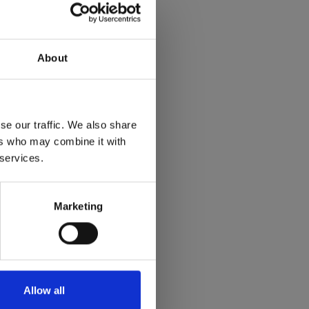
sports-day
）
aturday)
About
cs Centre, 61 Meridian
se our traffic. We also share
ers who may combine it with
米二人三足
 services.
及未成年兒童需要有家長
Marketing
一張門票）：
Allow all