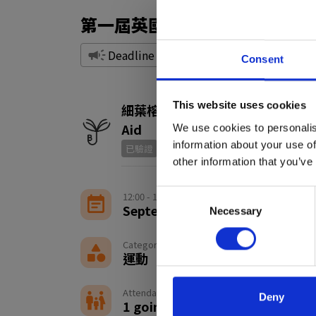
第一屆英國倫敦香港人運動會 2
Deadline：13 September
Consent
This website uses cookies
細葉榕人道支援基金 Bonham Tre
Aid
We use cookies to personalis
information about your use of
已驗證
other information that you’ve
Consent
12:00 - 18:00
September 13, 2025
Necessary
Selection
Categories
運動
Attendance
Deny
1 going · 180 availabilities