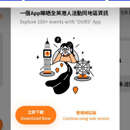
⚠️完成報名後，我們將於 5/
一個App睇晒全英港人活動同地區資訊
往
等表格
Explore 100+ events with 'OURS' App
Related Events
更多活
立即下載
使用網站版
Download Now
Continue using web version