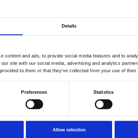
連結：
www.blog.ourhk.app/
025：親子項目
📍 Details:
Date: 13 September 2025 (S
Details
Time: 10 AM – 6 PM
Location: Lee Valley Athleti
Way, London N9 0AR
e
e content and ads, to provide social media features and to analy
👟 個人項目：
 our site with our social media, advertising and analytics partn
4x100米接力、扯大纜、40
 provided to them or that they’ve collected from your use of their
👨‍👩‍👧‍👦 年齡組別：
不設年齡組別。12歲以上，
Preferences
Statistics
陪同。
報名費（🎟️ 每位成員需購買
£10/成員（最少一項）
£13/成員（兩項）
Allow selection
£15/成員（三項）