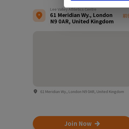
Lee Valley Athletics Centre
61 Meridian Wy., London
前
N9 0AR, United Kingdom
61 Meridian Wy., London N9 0AR, United Kingdom
Join Now