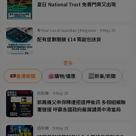
夏日 National Trust 免費門票又出現
Your Local Guardian | Kingston．9 May 25
配有度數眼鏡 £14 兩副包送貨
更多
香港新聞
購物/優惠
新事/新聞
追新聞．9 May 25
郭鳳儀父申保釋遭拒還押後訊 多個組織聯
署聲援 呼籲各國政府嚴厲譴責中港當局
追新聞．9 May 25