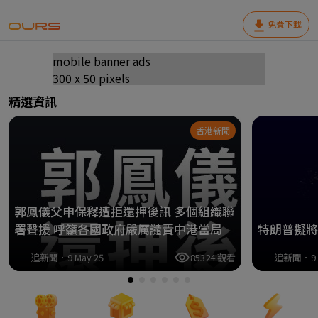
免費下載
mobile banner ads
300 x 50 pixels
精選資訊
香港新聞
郭鳳儀父申保釋遭拒還押後訊 多個組織聯
署聲援 呼籲各國政府嚴厲譴責中港當局
特朗普擬將
追新聞．9 May 25
85324 觀看
追新聞．9 M