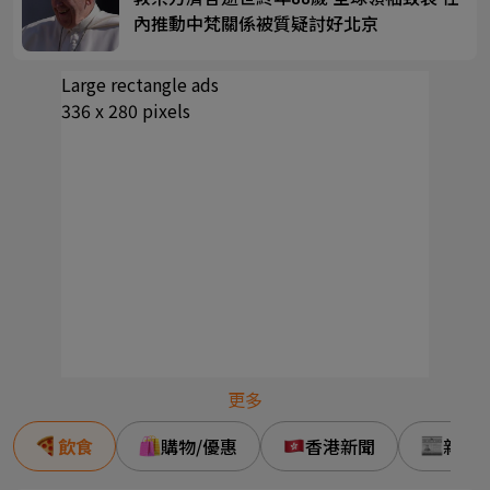
內推動中梵關係被質疑討好北京
Large rectangle ads
336 x 280 pixels
更多
飲食
購物/優惠
香港新聞
新事/