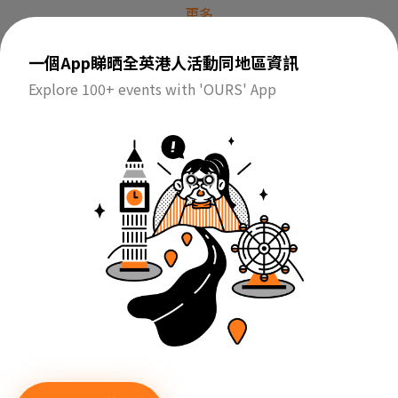
更多
其他
購物/優惠
香港新聞
新事/
一個App睇晒全英港人活動同地區資訊
Explore 100+ events with 'OURS' App
Your Local Guardian | Kingston．22 Apr 25
金士頓的新 VR 遊戲中心配備耳機，帶您進
入全新的現實
Large rectangle ads
336 x 280 pixels