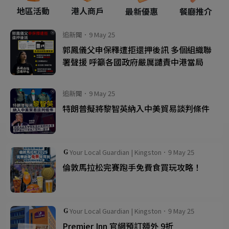
港人商戶
地區活動
最新優惠
餐廳推介
追新聞．9 May 25
郭鳳儀父申保釋遭拒還押後訊 多個組織聯
署聲援 呼籲各國政府嚴厲譴責中港當局
追新聞．9 May 25
特朗普擬將黎智英納入中美貿易談判條件
Your Local Guardian | Kingston．9 May 25
倫敦馬拉松完賽跑手免費食買玩攻略！
Your Local Guardian | Kingston．9 May 25
Premier Inn 官網預訂額外 9折