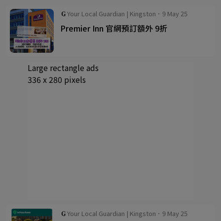
Your Local Guardian | Kingston．9 May 25
Premier Inn 官網預訂額外 9折
Large rectangle ads
336 x 280 pixels
Your Local Guardian | Kingston．9 May 25