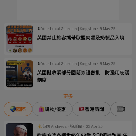
Your Local Guardian | Kingston．9 May 25
英國禁止旅客攜帶歐盟肉類及奶製品入境
Your Local Guardian | Kingston．9 May 25
英國擬收緊部分國籍簽證審批 防濫用庇護
制度
更多
國際
購物/優惠
香港新聞
新事/
英國 Archives - 追新聞．22 Apr 25
教宗方濟各逝世終年88歲 全球領袖致哀 任